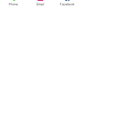
voor kinderen
Phone
Email
Facebook
Rien à réserver pour
l'instant. Revenez nous
voir bientôt.
Luisteren / Kopen