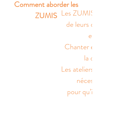
Comment aborder les
Les ZUMIS permettent 
ZUMIS
de leurs capacités e
eux-mêmes en 
Chanter et composer 
la détente, la c
Les ateliers dédiés aux
nécessaires aux pr
pour qu’ils puissent l