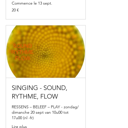
Commence le 13 sept.
20
20 €
euros
SINGING - SOUND,
RYTHME, FLOW
RESSENS – BELEEF – PLAY - zondag/
dimanche 20 sept van 10u00 tot
17u00 (nl -fr)
Lire plus