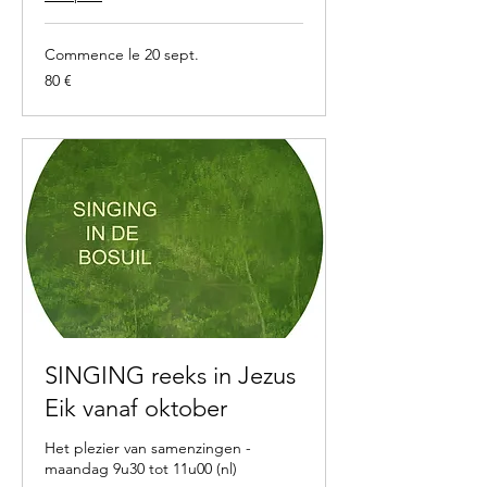
Commence le 20 sept.
80
80 €
euros
SINGING reeks in Jezus
Eik vanaf oktober
Het plezier van samenzingen -
maandag 9u30 tot 11u00 (nl)