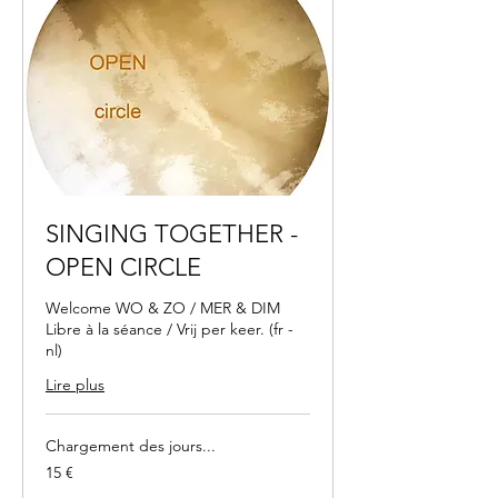
SINGING TOGETHER -
OPEN CIRCLE
Welcome WO & ZO / MER & DIM
Libre à la séance / Vrij per keer. (fr -
nl)
Lire plus
Chargement des jours...
15
15 €
euros