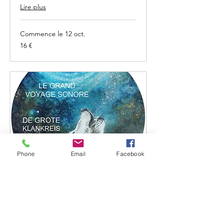
Lire plus
Commence le 12 oct.
16
16 €
euros
Phone
Email
Facebook
ZING JEZELF / CHANT
INTERIEUR
LE GRAND VOYAGE SONORE - DE