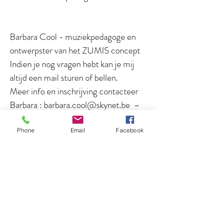
Barbara Cool - muziekpedagoge en
ontwerpster van het ZUMIS concept
Indien je nog vragen hebt kan je mij
altijd een mail sturen of bellen.
Meer info en inschrijving contacteer
Barbara :
barbara.cool@skynet.be
–
0497428301
Phone
Email
Facebook
Wat zijn ZUMIS en waarom zingen
we deze krachtige liedjes
ZUMIS liedjes zingen en bewegen
geven kleine en grote kinderen de
kans
om