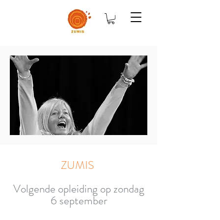
ZUMIS
Volgende opleiding op zondag
6 september