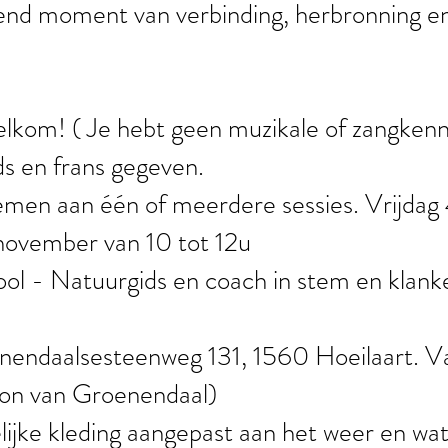
nd moment van verbinding, herbronning e
welkom!
( Je hebt geen muzikale of zangkenn
s en frans gegeven.
emen aan één of meerdere sessies. Vrijdag
 november
van 10 tot 12u
ol - Natuurgids en coach in stem en klanke
.
nendaalsesteenweg 131, 1560 Hoeilaart. Va
ation van Groenendaal)
ijke kleding aangepast aan het weer en wa