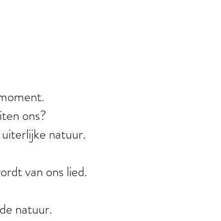
 moment.
iten ons?
iterlijke natuur.
rdt van ons lied.
 de natuur.