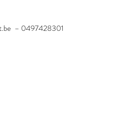
t.be
– 0497428301