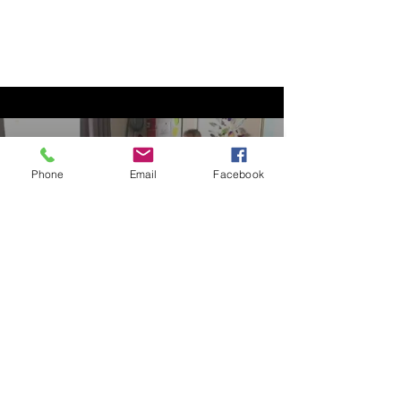
ZUMIS voor leerkrachten
Phone
Email
Facebook
Nu bekijken