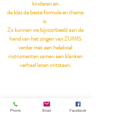
kinderen en
de klas de beste formule en thema
is.
Zo kunnen we bijvoorbeeld aan de
hand van het zingen van ZUMIS
verder met een heleboel
instrumenten samen een klanken
verhaal laten ontstaan.
Workshop: vorm en aantal uren
samen te bespreken + muziek en
Phone
Email
Facebook
(werk)boek en beeldmateriaal