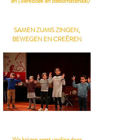
en (werkboek en beeldmateriaal)
SAMEN ZUMIS ZINGEN,
BEWEGEN EN CREËREN
We krijgen eerst voeling door